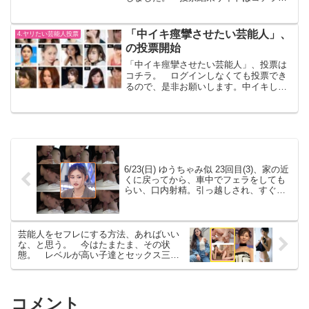
位と投票ポイント1位(1380pt):五百城茉央
2位(1367pt):遠藤さくら3位(1362pt):沢口
愛華4位(1358pt)...
「中イキ痙攣させたい芸能人」、
4.ヤリたい芸能人投票
の投票開始
「中イキ痙攣させたい芸能人」、投票は
コチラ。 ログインしなくても投票でき
るので、是非お願いします。中イキした
時の女の子の顔って、かわいいですよ
ね。
6/23(日) ゆうちゃみ似 23回目(3)、家の近
くに戻ってから、車中でフェラをしても
らい、口内射精。引っ越しされ、すぐ会
えなくなるのはツラい
芸能人をセフレにする方法、あればいい
な、と思う。 今はたまたま、その状
態。 レベルが高い子達とセックス三昧
の週だった。
コメント