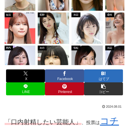
X
Facebook
はてブ
LINE
Pinterest
コピー
2024.08.01
コチ
「口内射精したい芸能人」
、投票は