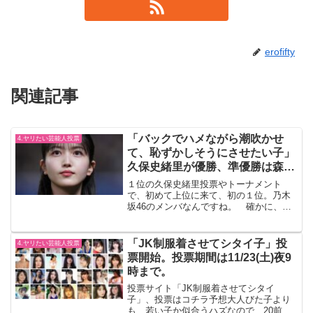
erofifty
関連記事
「バックでハメながら潮吹かせ
4.ヤリたい芸能人投票
て、恥ずかしそうにさせたい子」
久保史緒里が優勝、準優勝は森七
菜。(トーナメント第16回結果)
１位の久保史緒里投票やトーナメント
で、初めて上位に来て、初の１位。乃木
坂46のメンバなんですね。 確かに、カ
ワイイです。トーナメントトーナメント
はコチラ2位の森七菜も初めて上位ランク
イン
「JK制服着させてシタイ子」投
4.ヤリたい芸能人投票
票開始。投票期間は11/23(土)夜9
時まで。
投票サイト「JK制服着させてシタイ
子」、投票はコチラ予想大人びた子より
も、若い子か似合うハズなので、20前後