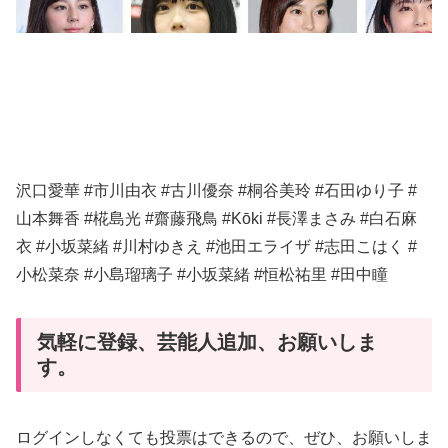
沢口愛華 #市川由衣 #古川優奈 #桐谷美玲 #石田ゆり子 #
山本舞香 #椛島光 #齋藤飛鳥 #Kōki #長澤まさみ #白石麻
衣 #小坂菜緒 #川村ゆきえ #池田エライザ #志田こはく #
小松菜奈 #小島瑠璃子 #小坂菜緒 #恒松祐里 #田中瞳
気軽に登録、芸能人追加、お願いしま
す。
ログインしなくても投票はできるので、ぜひ、お願いしま