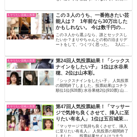
の子に人気が固まるのかな、と予想。私
が制服を着てもらってエッチした子は私
が制服を着てもらってエッチした子はね
この３人のうち、一番抱きたい芸
4.ヤリたい芸能人投票
るちゃんだけです。 長濱...
能人は？ 1年前なら30万出した
かもしれない。 今は数千円のプ
レゼントで抱けている。
この３人から選ぶなら、誰とセックスし
たいか？まりやちゃんとの初の泊まりデ
ートをして、つくづく思った。 3人にソ
ックリな中から、１人でも生でセックス
できるという状況なら、1年前なら30万出
したかも。 人生の記念に1回したいレベ
第24回人気投票結果！「シックス
4.ヤリたい芸能人投票
ルなので。 最...
ナインをしたい子」 1位は水谷果
穂、2位は山本彩。
「シックスナインをしたい子」 人気投票
の期間終了しました。投票結果はコチラ
順位1位(928票):水谷果穂2位(910票):山本
彩3位(733票):雪平莉左4位(219票):柿崎芽
実5位(207票):新田さちか6位(125票):松本
麗世7位(...
第47回人気投票結果！「マッサー
4.ヤリたい芸能人投票
ジで気持ち良くさせて、挿入に至
りたい有名人」 1位は五百城茉
央、2位は遠藤さくら、3位は沢口
「マッサージで気持ち良くさせて、挿入
愛華
に至りたい有名人」 人気投票の期間終了
しました。 投票結果サイトはコチラ順