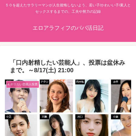
５０を超えたサラリーマンが人生後悔しないよう、若い子/かわいい子/素人と
セックスするまでの、工夫や努力の記録
エロアラフィフのパパ活日記
「口内射精したい芸能人」、投票は盆休み
まで。～8/17(土) 21:00
4.ヤリたい芸能人投票