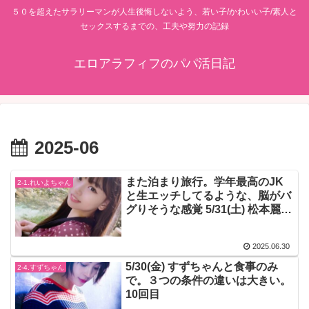
５０を超えたサラリーマンが人生後悔しないよう、若い子/かわいい子/素人と
セックスするまでの、工夫や努力の記録
エロアラフィフのパパ活日記
2025-06
また泊まり旅行。学年最高のJK
2-1.れいよちゃん
と生エッチしてるような、脳がバ
グりそうな感覚 5/31(土) 松本麗世
18才 10回目(1)
2025.06.30
5/30(金) すずちゃんと食事のみ
2-4.すずちゃん
で。３つの条件の違いは大きい。
10回目