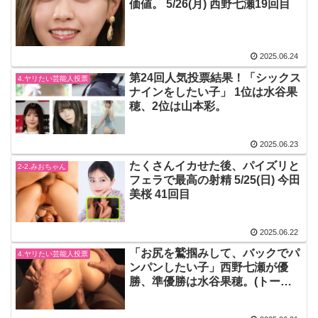
価値。 5/26(月) 西野七瀬19回目
2025.06.24
第24回人気投票結果！「シックス
4.ヤリたい芸能人投票
ナインをしたい子」 1位は水谷果
穂、2位は山本彩。
2025.06.23
たくさんイカせた後、パイズリと
2-2.みおちゃん
フェラで最高の射精 5/25(日) 今田
美桜 41回目
2025.06.22
「お尻を鷲掴みして、バックでパ
4.ヤリたい芸能人投票
ンパンしたい子」西野七瀬が優
勝、準優勝は水谷果穂。(トーナ
メント第18回結果)