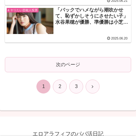
2025.06.21
「バックでハメながら潮吹かせ
4.ヤリたい芸能人投票
て、恥ずかしそうにさせたい子」
水谷果穂が優勝、準優勝は小芝風
花。(トーナメント第17回結果)
2025.06.20
次のページ
次
1
2
3
へ
エロアラフィフのパパ活日記