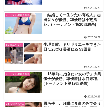
2025.06.29
「結婚して一生シたい有名人」志
4.ヤリたい芸能人投票
田音々が優勝、準優勝は小芝風
花。(トーナメント第20回結果)
2025.06.29
生理直前、ギリギリエッチできた
5-1.ねるちゃん
日 5/28(水) 長濱ねる 53回目
2025.06.28
「15年前に抱きたい女の子」大島
4.ヤリたい芸能人投票
優子が優勝、準優勝は水谷果穂。
(トーナメント第19回結果)
2025.06.25
思考停止。月曜に食事のみで会う
2-5.ななせちゃん