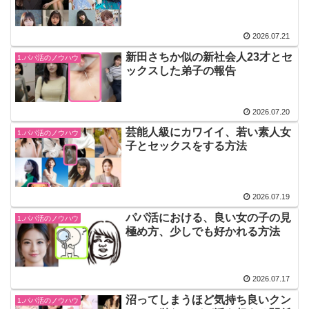
2026.07.21
新田さちか似の新社会人23才とセ
1.パパ活のノウハウ
ックスした弟子の報告
2026.07.20
芸能人級にカワイイ、若い素人女
1.パパ活のノウハウ
子とセックスをする方法
2026.07.19
パパ活における、良い女の子の見
1.パパ活のノウハウ
極め方、少しでも好かれる方法
2026.07.17
沼ってしまうほど気持ち良いクン
1.パパ活のノウハウ