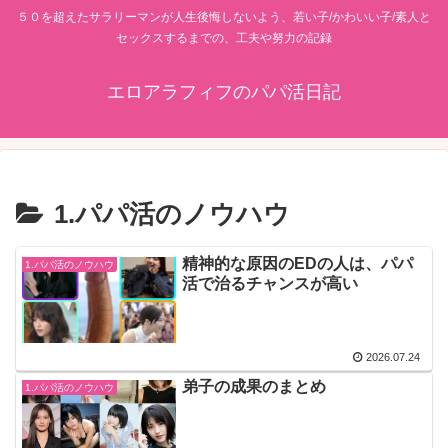
５０を超えたサラリーマンが人生後悔しないよう、若い子/かわいい子/素人と
セックスするまでの、工夫や努力の記録
エロアラフィフのパパ活日記
1.パパ活のノウハウ
精神的な原因のEDの人は、パパ
1.パパ活のノウハウ
活で治るチャンスが高い
2026.07.24
弟子の成果のまとめ
1.パパ活のノウハウ