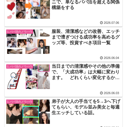
ニで、単なるパパ活を超える関係
構築をする
2026.07.06
服装、清潔感などの改善、エッチ
1.パパ活のノウハウ
まで漕ぎつける成功率を高めるグ
ッズ等、投資すべき項目一覧
2026.06.04
当日までの清潔感やその他の準備
1.パパ活のノウハウ
で、「大成功率」は大幅に変わり
ます。 どれくらい変化するかの
試算
2026.06.03
弟子が大人の手当てを5→3へ下げ
1.パパ活のノウハウ
てもらい、モデル並み美女と毎週
生エッチしている話。