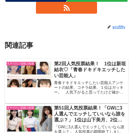
erofifty
関連記事
第2回人気投票結果！ 1位は新垣
4.ヤリたい芸能人投票
結衣♡「青春ドキドキエッチした
い芸能人」
青春ドキドキエッチしたい芸能人アンケ
ートの結果、コチラ結果、１位はガッキ
ー。 人気下がると思ってたけど確かに
わかる・・・ 「あまりセックス好きそ
うに見えないけど、感じさせて、大好き
ホールドで抱きつかれると嬉しい」 っ
第51回人気投票結果！「GWに3
4.ヤリたい芸能人投票
て。 わかるけど。２位...
人選んでエッチしていいなら誰を
選ぶ？」 1位は山下美月、2位は
齋藤飛鳥、3位は吉岡里帆
「GWに3人選んでエッチしていいなら誰
を選ぶ？」 人気投票の期間終了しまし