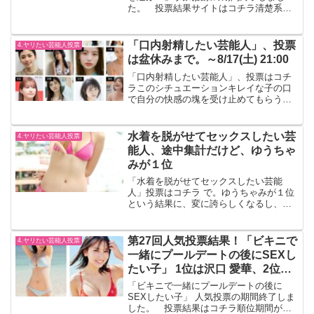
た。 投票結果サイトはコチラ清楚系、
美少女/アイドル系、グラマラス系、の3
人、という事でしょうか。 この3人なら
最高ですね。順位と投票ポイント投票ポ
「口内射精したい芸能人」、投票
4.ヤリたい芸能人投票
イント位について1...
は盆休みまで。～8/17(土) 21:00
「口内射精したい芸能人」、投票はコチ
ラこのシチュエーションキレイな子の口
で自分の快感の塊を受け止めてもらう事
って、最高ですよね。私は、独自のやり
方で、この1年間、結構しています(日
記)。登録されている芸能人、増えてます
水着を脱がせてセックスしたい芸
4.ヤリたい芸能人投票
色んな子を登録していた...
能人、途中集計だけど、ゆうちゃ
みが１位
「水着を脱がせてセックスしたい芸能
人」投票はコチラ で。ゆうちゃみが１位
という結果に、変に誇らしくなるし、ま
たsayaちゃんとシタいと思ってしまう。
思い出すとヤリたくなる。普通に考える
と、ゆうちゃみを抱くって、すごい
第27回人気投票結果！「ビキニで
4.ヤリたい芸能人投票
事。 ビックリするくらい...
一緒にプールデートの後にSEXし
たい子」 1位は沢口 愛華、2位は
松本 麗世
「ビキニで一緒にプールデートの後に
SEXしたい子」 人気投票の期間終了しま
した。 投票結果はコチラ順位期間が短