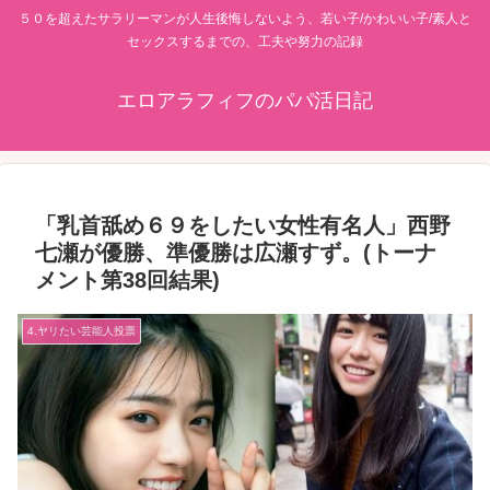
５０を超えたサラリーマンが人生後悔しないよう、若い子/かわいい子/素人と
セックスするまでの、工夫や努力の記録
エロアラフィフのパパ活日記
「乳首舐め６９をしたい女性有名人」西野
七瀬が優勝、準優勝は広瀬すず。(トーナ
メント第38回結果)
4.ヤリたい芸能人投票