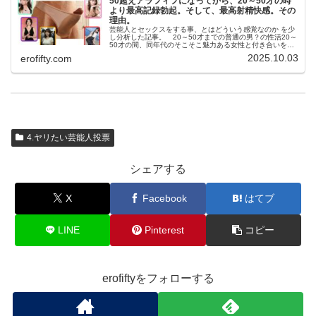
50超えアラフィフになってから、20～50才の時
より最高記録勃起。そして、最高射精快感。その
理由。
芸能人とセックスをする事、とはどういう感覚なのか を少
し分析した記事。 20～50才までの普通の男？の性活20～
50才の間、同年代のそこそこ魅力ある女性と付き合いをし
ていた。 20才から50才にかけて、少しずつ勃起力が減っ
2025.10.03
erofifty.com
てきて、そろそろE…
4.ヤリたい芸能人投票
シェアする
X
Facebook
はてブ
LINE
Pinterest
コピー
erofiftyをフォローする