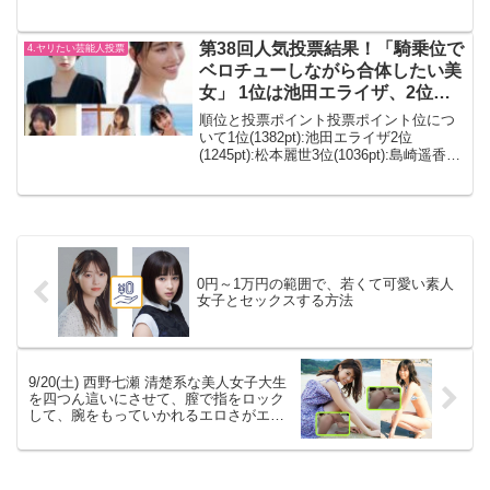
かったのに、すごい投票が多かったの
は、夏休みだから、でしょうか。1位
(1939票):沢口愛華2位(1778票):松本麗世3
第38回人気投票結果！「騎乗位で
4.ヤリたい芸能人投票
位(15...
ベロチューしながら合体したい美
女」 1位は池田エライザ、2位は
松本麗世
順位と投票ポイント投票ポイント位につ
いて1位(1382pt):池田エライザ2位
(1245pt):松本麗世3位(1036pt):島崎遥香4
位(721pt):冨里奈央5位(615pt):小芝風花6
位(531pt):西野七瀬7位(499pt):飯...
0円～1万円の範囲で、若くて可愛い素人
女子とセックスする方法
9/20(土) 西野七瀬 清楚系な美人女子大生
を四つん這いにさせて、膣で指をロック
して、腕をもっていかれるエロさがエグ
い 32回目