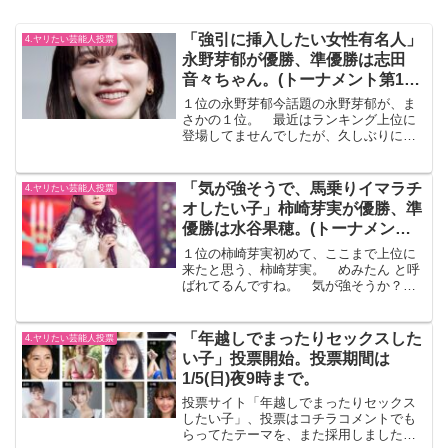
「強引に挿入したい女性有名人」
4.ヤリたい芸能人投票
永野芽郁が優勝、準優勝は志田
音々ちゃん。(トーナメント第13
回結果)
１位の永野芽郁今話題の永野芽郁が、ま
さかの１位。 最近はランキング上位に
登場してませんでしたが、久しぶりに１
位に返り咲きました。トーナメントトー
ナメントはコチラ2位の志田音々も最高で
す。
「気が強そうで、馬乗りイマラチ
4.ヤリたい芸能人投票
オしたい子」柿崎芽実が優勝、準
優勝は水谷果穂。(トーナメント
第21回結果)
１位の柿崎芽実初めて、ここまで上位に
来たと思う、柿崎芽実。 めみたん と呼
ばれてるんですね。 気が強そうか？
というのはわからなかったけど、かわい
らしい顔。トーナメントトーナメントは
コチラ準優勝の水谷果穂最近、上位に絡
「年越しでまったりセックスした
4.ヤリたい芸能人投票
んでくる常連になってき...
い子」投票開始。投票期間は
1/5(日)夜9時まで。
投票サイト「年越しでまったりセックス
したい子」、投票はコチラコメントでも
らってたテーマを、また採用しました。