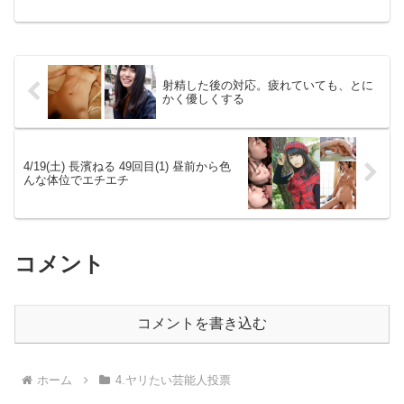
あるのですね。「冬に体を密着してセッ
クスしたい芸能人」
射精した後の対応。疲れていても、とに
かく優しくする
4/19(土) 長濱ねる 49回目(1) 昼前から色
んな体位でエチエチ
コメント
コメントを書き込む
ホーム
4.ヤリたい芸能人投票