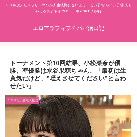
５０を超えたサラリーマンが人生後悔しないよう、若い子/かわいい子/素人と
セックスするまでの、工夫や努力の記録
エロアラフィフのパパ活日記
トーナメント第10回結果、小松菜奈が優
勝、準優勝は水谷果穂ちゃん。「最初は生
意気だけど、”咥えさせてください”と言わ
せたい」
4.ヤリたい芸能人投票