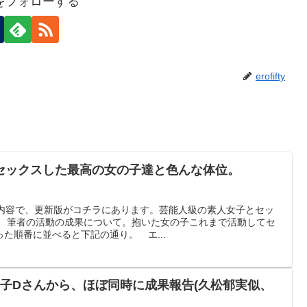
ftyをフォローする
erofifty
セックスした最高の女の子達と色んな体位。
時点の内容で、更新版がコチラにあります。芸能人級の素人女子とセッ
ち、筆者の活動の成果について。抱いた女の子これまで活動してセ
た順番に並べると下記の通り。 エ...
弟子Dさんから、ほぼ同時に成果報告(久松郁実似、