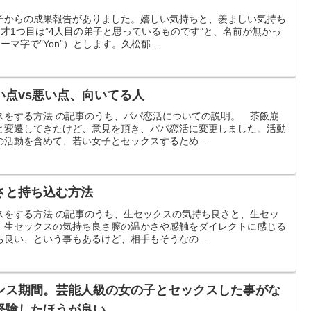
子からの成果報告がありました。嬉しい気持ちと、羨ましい気持ち
才1つ目は”4人目の弟子と思っているものです”と、名前が無かっ
マ字で”Yon”）とします。久松郁...
い点vs悪い点、向いてる人
スをする方法 の記事のうち、パパ恋活についての説明。 茶飯崩
と変遷してきたけど、意見を頂き、パパ恋活に変更しました。活動
活動を含めて、若い女子とセックスするため...
さと持ち込む方法
スをする方法 の記事のうち、生セックスの気持ち良さと、生セッ
。生セックスの気持ち良さ膣の温かさや感触をダイレクトに感じる
良い、という事もあるけど、相手もそうなの...
ンス期間。芸能人級の女の子とセックスした事がな
経験したほうが良い。