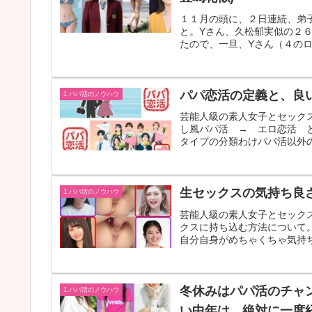
１１月の頭に、２日連続、弟
と。Yさん、久松郁実似の２６
たので、一旦、Yさん（４のロー
パパ恋活の定義と、良
1.パパ活のノウハウ
芸能人級の素人女子とセック
し風パパ活 → エロ恋活 
タイプの分類わけパパ活以外の
生セックスの気持ち良
1.パパ活のノウハウ
芸能人級の素人女子とセック
クスに持ち込む方法について
自分自身がめちゃくちゃ気持ち
冬休みはパパ活のチャ
1.パパ活のノウハウ
い中年は、絶対に一度