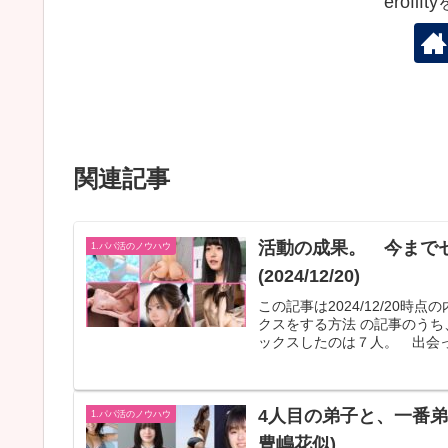
erofi
関連記事
活動の成果。 今まで
1.パパ活のノウハウ
(2024/12/20)
この記事は2024/12/20
クスをする方法 の記事のう
ックスしたのは７人。 出会っ
4人目の弟子と、一番
1.パパ活のノウハウ
豊嶋花似)