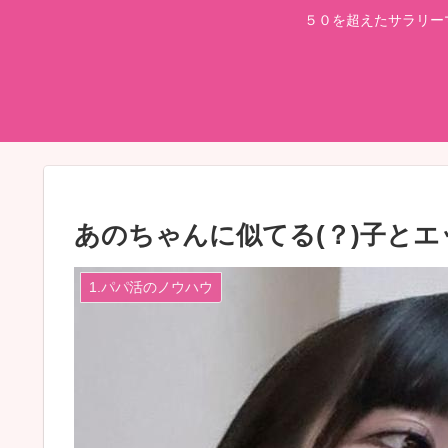
５０を超えたサラリー
あのちゃんに似てる(？)子と
1.パパ活のノウハウ