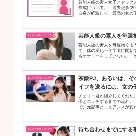
芸能人級の素人女子とセック
作成について。 過去記事(2
自身が経験して、最高の女の子
芸能人級の素人を毎週
1.パパ活のノウハウ
芸能人級の素人を毎週抱くよ
て、体の変化一年半頃に開始
もオナニーをしていない。 オ
茶飯PJ、あるいは、
1.パパ活のノウハウ
イフを送るには、女の
チェリー君か紹介してくれた、
子とエッチするまでの流れ。
で、元記事とニュアンスが変わ
待ち合わせまでにする
1.パパ活のノウハウ