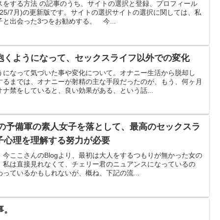
スをする方法 の記事のうち、サイトの選択と登録、プロフィール
025/7月)の更新版です。サイトの選択サイトの選択に関しては、私
と出会った3つをお勧めする。 今...
抱くようになって、セックスライフ以外での変化
うになって気づいた事や変化について。オナニー生活から脱却し
するまでは、オナニーが射精の主な手段だったのが、もう、何ヶ月
ナ禁をしていると、良い効果がある、という話...
その予備軍の素人女子を落として、最高のセックスラ
子心理を理解する努力が必要
今ここさんのBlogより、最初は大人をするつもりが無かった女の
 私は直接見れなくて、チェリー君のニュアンスになっているの
っているかもしれないが、概ね、下記の流...
事。