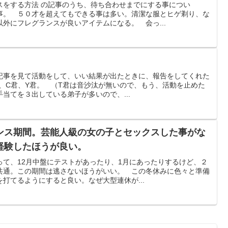
スをする方法 の記事のうち、待ち合わせまでにする事につい
事。 ５０才を超えてもできる事は多い。清潔な服とヒゲ剃り、な
外にフレグランスが良いアイテムになる。 会っ...
ウ記事を見て活動をして、いい結果が出たときに、報告をしてくれた
、C君、Y君。 （T君は音沙汰が無いので、もう、活動を止めた
当てを３出している弟子が多いので、...
ンス期間。芸能人級の女の子とセックスした事がな
経験したほうが良い。
って、12月中盤にテストがあったり、1月にあったりするけど、２
共通。この期間は逃さないほうがいい。 この冬休みに色々と準備
打てるようにすると良い。なぜ大型連休が...