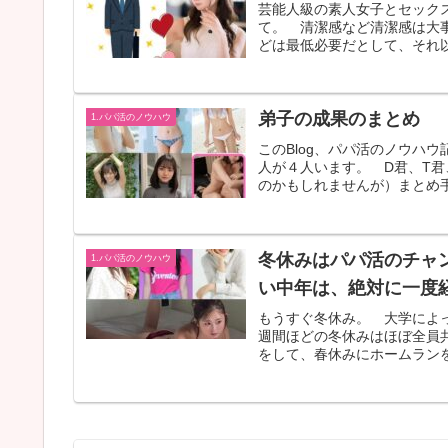
芸能人級の素人女子とセック
て。 清潔感など清潔感は大
どは最低必要だとして、それ以
弟子の成果のまとめ
1.パパ活のノウハウ
このBlog、パパ活のノウハ
人が４人います。 D君、T君
のかもしれませんが）まとめ手
冬休みはパパ活のチャ
1.パパ活のノウハウ
い中年は、絶対に一度
もうすぐ冬休み。 大学によ
週間ほどの冬休みはほぼ全員
をして、春休みにホームランを