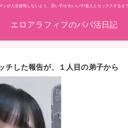
マンが人生後悔しないよう、若い子/かわいい子/素人とセックスするま
エロアラフィフのパパ活日記
エッチした報告が、１人目の弟子から