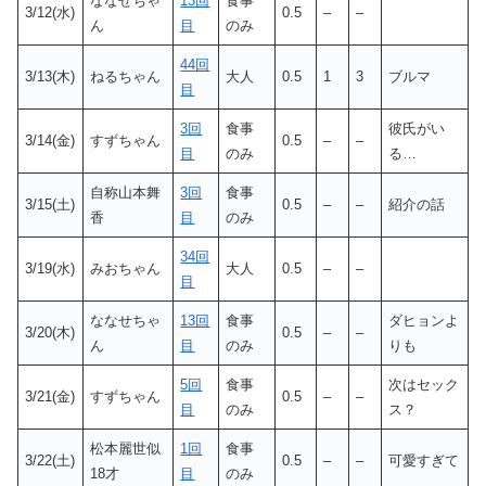
ななせちゃ
13回
食事
3/12(水)
0.5
–
–
ん
目
のみ
44回
3/13(木)
ねるちゃん
大人
0.5
1
3
ブルマ
目
3回
食事
彼氏がい
3/14(金)
すずちゃん
0.5
–
–
目
のみ
る…
自称山本舞
3回
食事
3/15(土)
0.5
–
–
紹介の話
香
目
のみ
34回
3/19(水)
みおちゃん
大人
0.5
–
–
目
ななせちゃ
13回
食事
ダヒョンよ
3/20(木)
0.5
–
–
ん
目
のみ
りも
5回
食事
次はセック
3/21(金)
すずちゃん
0.5
–
–
目
のみ
ス？
松本麗世似
1回
食事
3/22(土)
0.5
–
–
可愛すぎて
18才
目
のみ