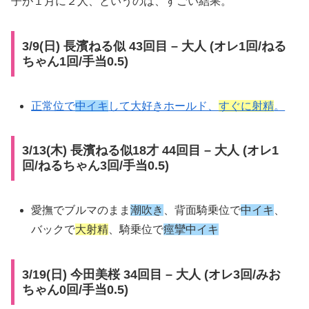
子が１月に２人、というのは、すごい結果。
3/9(日) 長濱ねる似 43回目 – 大人 (オレ1回/ねる
ちゃん1回/手当0.5)
正常位で
中イキ
して大好きホールド、
すぐに射精
。
3/13(木) 長濱ねる似18才 44回目 – 大人 (オレ1
回/ねるちゃん3回/手当0.5)
愛撫でブルマのまま
潮吹き
、背面騎乗位で
中イキ
、
バックで
大射精
、騎乗位で
痙攣中イキ
3/19(日) 今田美桜 34回目 – 大人 (オレ3回/みお
ちゃん0回/手当0.5)