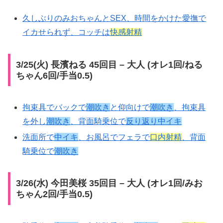
久しぶりのみおちゃんとSEX、時間をかけた愛撫で
イカせられず、コッチは
快感射精
3/25(火) 長濱ねる 45回目 – 大人 (オレ1回/ねる
ちゃん6回/手当0.5)
拘束具でバックで
潮吹き
と仰向けで
潮吹き
、拘束具
を外し
潮吹き
、背面騎乗位で
反り返り中イキ
洗面所で
中イキ
、お風呂でフェラで
口内射精
、背面
騎乗位で
潮吹き
3/26(水) 今田美桜 35回目 – 大人 (オレ1回/みお
ちゃん2回/手当0.5)