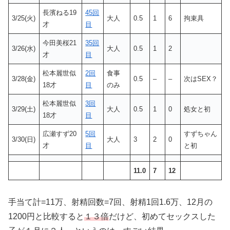
長濱ねる19
45回
3/25(火)
大人
0.5
1
6
拘束具
才
目
今田美桜21
35回
3/26(水)
大人
0.5
1
2
才
目
松本麗世似
2回
食事
3/28(金)
0.5
–
–
次はSEX？
18才
目
のみ
松本麗世似
3回
3/29(土)
大人
0.5
1
0
処女と初
18才
目
広瀬すず20
5回
すずちゃん
3/30(日)
大人
3
2
0
才
目
と初
11.0
7
12
手当て計=11万、射精回数=7回、射精1回1.6万、12月の
1200円と比較すると
１３倍
だけど、初めてセックスした