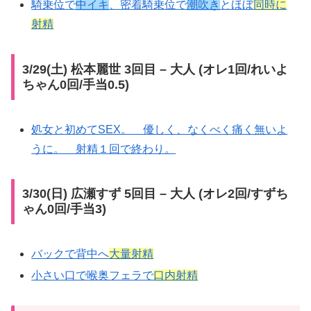
騎乗位で
中イキ
、密着騎乗位で
潮吹き
とほぼ
同時に
射精
3/29(土) 松本麗世 3回目 – 大人 (オレ1回/れいよ
ちゃん0回/手当0.5)
処女と初めてSEX。 優しく、なくべく痛く無いよ
うに。 射精１回で終わり。
3/30(日) 広瀬すず 5回目 – 大人 (オレ2回/すずち
ゃん0回/手当3)
バックで背中へ
大量射精
小さい口で喉奥フェラで
口内射精