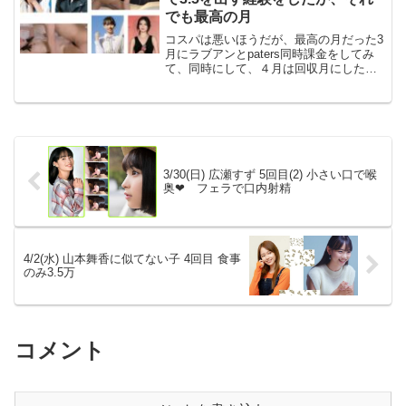
でも最高の月
コスパは悪いほうだが、最高の月だった3
月にラブアンとpaters同時課金をしてみ
て、同時にして、４月は回収月にしたか
ったけど、どちらかというと3月の収穫よ
りも、1/EのPJからの完成の出会いであ
る、れいよちゃんとの出会いが、脳汁爆
発するくら...
3/30(日) 広瀬すず 5回目(2) 小さい口で喉
奥❤ フェラで口内射精
4/2(水) 山本舞香に似てない子 4回目 食事
のみ3.5万
コメント