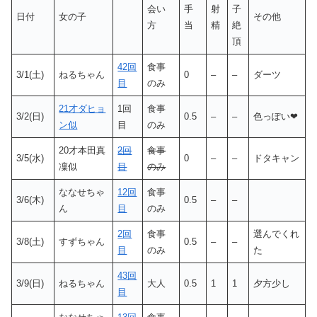
会い
手
射
子
日付
女の子
その他
方
当
精
絶
頂
42回
食事
3/1(土)
ねるちゃん
0
–
–
ダーツ
目
のみ
21才ダヒョ
1回
食事
3/2(日)
0.5
–
–
色っぽい❤
ン似
目
のみ
20才本田真
2回
食事
3/5(水)
0
–
–
ドタキャン
凜似
目
のみ
ななせちゃ
12回
食事
3/6(木)
0.5
–
–
ん
目
のみ
2回
食事
選んでくれ
3/8(土)
すずちゃん
0.5
–
–
目
のみ
た
43回
3/9(日)
ねるちゃん
大人
0.5
1
1
夕方少し
目