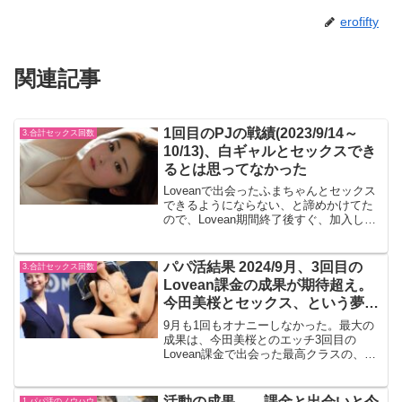
erofifty
関連記事
1回目のPJの戦績(2023/9/14～
3.合計セックス回数
10/13)、白ギャルとセックスでき
るとは思ってなかった
Loveanで出会ったふまちゃんとセックス
できるようにならない、と諦めかけてた
ので、Lovean期間終了後すぐ、加入し
た。sayaちゃんと出会ったのが最大の収
穫。 ゆうちゃみ似、高身長、胸大き
い、色白。 家に泊めてくれる。 セッ
パパ活結果 2024/9月、3回目の
3.合計セックス回数
クスは生。 ...
Lovean課金の成果が期待超え。
今田美桜とセックス、という夢を
叶える
9月も1回もオナニーしなかった。最大の
成果は、今田美桜とのエッチ3回目の
Lovean課金で出会った最高クラスの、今
田美桜にそっくりの子とエッチした事
は、自分を褒めてあげたい成果で、正直
無理だと思ってたので、びっくりして
活動の成果。 課金と出会いと今
1.パパ活のノウハウ