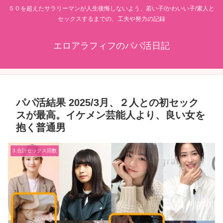
５０を超えたサラリーマンが人生後悔しないよう、若い子/かわいい子/素人と
セックスするまでの、工夫や努力の記録
エロアラフィフのパパ活日記
パパ活結果 2025/3月、２人との初セック
スが最高。イケメン芸能人より、良い女を
抱く普通男
3.合計セックス回数