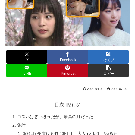
X
Facebook
はてブ
LINE
Pinterest
コピー
2025.04.06
2026.07.09
目次
コスパは悪いほうだが、最高の月だった
集計
3/9(日) 長濱ねる似 43回目 – 大人 (オレ1回/ねるち