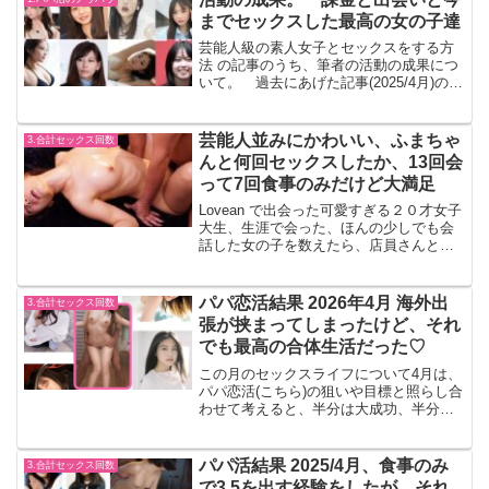
る。月末の、最後の最後...
までセックスした最高の女の子達
芸能人級の素人女子とセックスをする方
法 の記事のうち、筆者の活動の成果につ
いて。 過去にあげた記事(2025/4月)の更
新版です。抱いた女の子これまで活動し
てセックスしたのは１０人。 セックス
した順番に並べると下記の通り。 出会
芸能人並みにかわいい、ふまちゃ
3.合計セックス回数
った順番は、...
んと何回セックスしたか、13回会
って7回食事のみだけど大満足
Lovean で出会った可愛すぎる２０才女子
大生、生涯で会った、ほんの少しでも会
話した女の子を数えたら、店員さんとか
含めて１０００人以上はいると思います
が、1番かわいいです。 今田美桜とどっ
ちかセックスできるから選べと言われて
パパ恋活結果 2026年4月 海外出
3.合計セックス回数
もふまちゃんを...
張が挟まってしまったけど、それ
でも最高の合体生活だった♡
この月のセックスライフについて4月は、
パパ恋活(こちら)の狙いや目標と照らし合
わせて考えると、半分は大成功、半分は
モヤモヤの時期、になった。海外出張に
行ってた、4/6からの2週間は、当然、海
外で遊べる（普通の遊びはしています）
パパ活結果 2025/4月、食事のみ
3.合計セックス回数
わけでもなく、...
で3.5を出す経験をしたが、それ