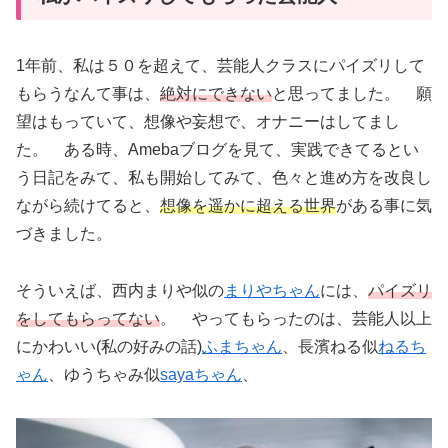
1年前、私は５０を超えて、芸能人クラスにパイズリして
もらうなんて事は、
絶対にできない
と思ってました。 願
望はもっていて、想像や妄想で、オナニーはしてまし
た。 ある時、Amebaブログを見て、実践できてるとい
う日記をみて、私も開始してみて、色々と進め方を改良し
ながら続けてると、
想像を遥かに超える世界
がある事に気
づきました。
そういえば、西内まりや似の
まりやちゃん
には、
パイズリ
をしてもらってない
。 やってもらったのは、芸能人以上
にかわいい(私の好みの話)
ふまちゃん
、長濱ねる似
ねるち
ゃん
、ゆうちゃみ似
sayaちゃん
、