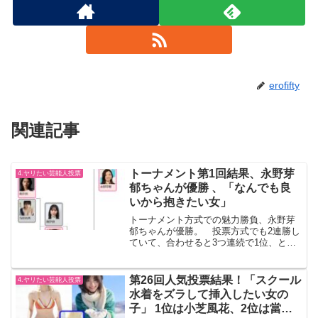
erofifty
関連記事
トーナメント第1回結果、永野芽
4.ヤリたい芸能人投票
郁ちゃんが優勝 、「なんでも良
いから抱きたい女」
トーナメント方式での魅力勝負、永野芽
郁ちゃんが優勝。 投票方式でも2連勝し
ていて、合わせると3つ連続で1位、とい
う結果。私自身は、永野芽郁ちゃんにそ
こまでの魅力を感じてないので、人気の
高さにビックリしている、というところ
第26回人気投票結果！「スクール
4.ヤリたい芸能人投票
です。強い推しがいる...
水着をズラして挿入したい女の
子」 1位は小芝風花、2位は當真