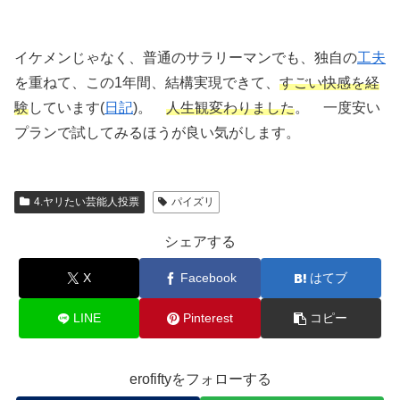
イケメンじゃなく、普通のサラリーマンでも、独自の
工夫
を重ねて、この1年間、結構実現できて、
すごい快感を経
験
しています(
日記
)。
人生観変わりました
。 一度安い
プランで試してみるほうが良い気がします。
4.ヤリたい芸能人投票
パイズリ
シェアする
X
Facebook
はてブ
LINE
Pinterest
コピー
erofiftyをフォローする