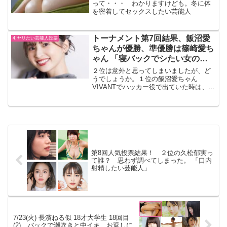
って・・・ わかりますけども。冬に体
を密着してセックスしたい芸能人
トーナメント第7回結果、飯沼愛
4.ヤリたい芸能人投票
ちゃんが優勝、準優勝は篠崎愛ち
ゃん 「寝バックでシたい女の
子」
２位は意外と思ってしまいましたが、ど
うでしょうか。１位の飯沼愛ちゃん
VIVANTでハッカー役で出ていた時は、大
人っぽさもあり、寝バックでしたいと思
いそうな女性でした。トーナメントトー
ナメントはコチラ
第8回人気投票結果！ ２位の久松郁実っ
て誰？ 思わず調べてしまった。 「口内
射精したい芸能人」
7/23(火) 長濱ねる似 18才大学生 18回目
(2)、バックで潮吹きと中イキ、お返しに