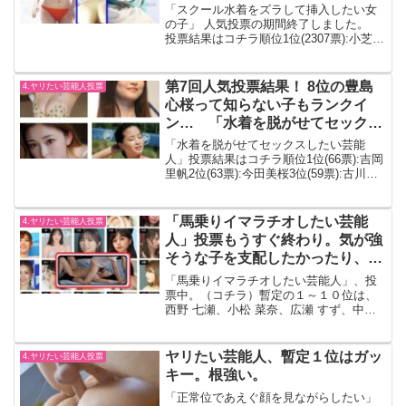
あみ
「スクール水着をズラして挿入したい女
の子」 人気投票の期間終了しました。
投票結果はコチラ順位1位(2307票):小芝風
花2位(2286票):當真あみ3位(2103票):水谷
果穂4位(2016票):西野七瀬5位(1961票):松
本麗世6位(...
第7回人気投票結果！ 8位の豊島
4.ヤリたい芸能人投票
心桜って知らない子もランクイ
ン… 「水着を脱がせてセックス
したい芸能人」
「水着を脱がせてセックスしたい芸能
人」投票結果はコチラ順位1位(66票):吉岡
里帆2位(63票):今田美桜3位(59票):古川優
奈4位(55票):広瀬すず5位(54票):深田恭子6
位(44票):新垣結衣7位(36票):川口春奈8位
(36票)...
「馬乗りイマラチオしたい芸能
4.ヤリたい芸能人投票
人」投票もうすぐ終わり。気が強
そうな子を支配したかったり、真
面目そうな子にして背徳感を感じ
「馬乗りイマラチオしたい芸能人」、投
たかったり
票中。（コチラ）暫定の１～１０位は、
西野 七瀬、小松 菜奈、広瀬 すず、中条
あやみ、松村 沙友理、川口 春奈、山本
彩、南 沙良、生見 愛瑠、Kōki の順。や
りたいプレイは、「フガフガ言わせてイ
ヤリたい芸能人、暫定１位はガッ
4.ヤリたい芸能人投票
マラチ...
キー。根強い。
「正常位であえぐ顔を見ながらしたい」