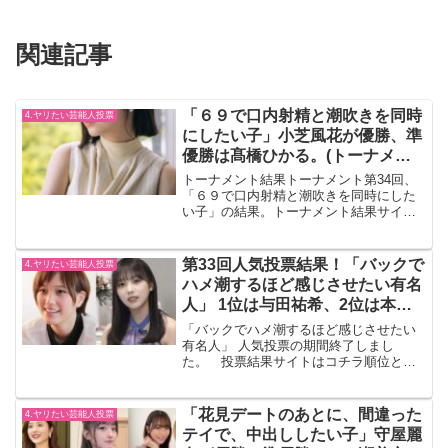
関連記事
「６９で口内射精と潮吹きを同時
4.ヤリたい芸能人投票
にしたい子」小芝風花が優勝、準
優勝は髙橋ひかる。(トーナメン
ト第34回結果)
トーナメント結果トーナメント第34回、
「６９で口内射精と潮吹きを同時にした
い子」の結果。トーナメント結果サイト
へのリンクはコチラ優勝は小芝風花優勝
の小芝風花、明るいイメージが先行して
いると思いますが、実は水着にもなって
第33回人気投票結果！「バックで
4.ヤリたい芸能人投票
いますし、胸が大きい・...
ハメ潮するほど感じさせたい有名
人」 1位は与田祐希、2位は本田
翼
「バックでハメ潮するほど感じさせたい
有名人」 人気投票の期間終了しまし
た。 投票結果サイトはコチラ順位と投
票数1位(4337票):与田祐希2位(3673票):本
田翼3位(3267票):田中瞳4位(2943票):水谷
果穂5位(2905票):西...
「花見デートのあとに、間違った
4.ヤリたい芸能人投票
テイで、中出ししたい子」守屋麗