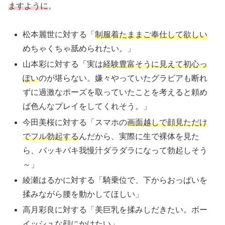
ますように
。
松本麗世に対する「
制服着たままご奉仕して欲しい
めちゃくちゃ舐められたい。」
山本彩に対する「実は
経験豊富そうに見えて初心っ
ぽい
のが堪らない。嫌々やっていたグラビアも断れ
ずに過激なポーズを取っていたことを考えると頼め
ば色んなプレイをしてくれそう。」
今田美桜に対する「スマホの
画面越しで顔見ただけ
でフル勃起する
んだから、実際に生で裸体を見た
ら、バッキバキ我慢汁ダラダラになって勃起しそう
～」
綾瀬はるかに対する「騎乗位で、下からおっぱいを
揉みながら腰を動かしてほしい」
高月彩良に対する「美巨乳を揉みしだきたい。ボー
イッシュな顔にかけたい」