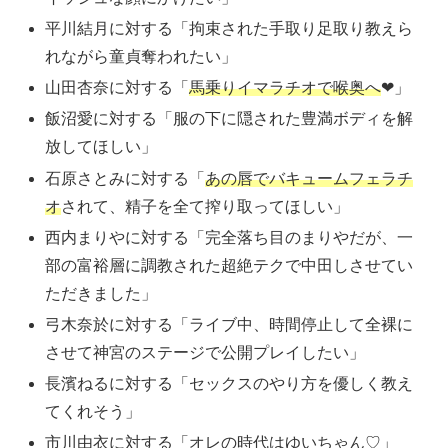
平川結月に対する「拘束された手取り足取り教えら
れながら童貞奪われたい」
山田杏奈に対する「
馬乗りイマラチオで喉奥へ
❤」
飯沼愛に対する「服の下に隠された豊満ボディを解
放してほしい」
石原さとみに対する「
あの唇でバキュームフェラチ
オ
されて、精子を全て搾り取ってほしい」
西内まりやに対する「完全落ち目のまりやだが、一
部の富裕層に調教された超絶テクで中田しさせてい
ただきました」
弓木奈於に対する「ライブ中、時間停止して全裸に
させて神宮のステージで公開プレイしたい」
長濱ねるに対する「セックスのやり方を優しく教え
てくれそう」
市川由衣に対する「オレの時代はゆいちゃん♡」