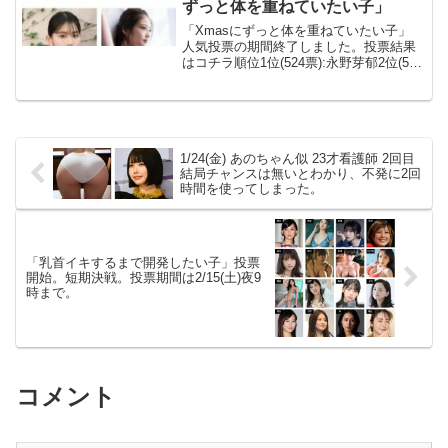
ずっと体を重ねていたい子」
「Xmasにずっと体を重ねていたい子」
人気投票の期間終了しました。投票結果
はコチラ順位1位(524票):永野芽郁2位(513
票):松本麗世3位(475票):山田杏奈4位(352
票):今田美桜5位(344票):當真あみ6位(332
票):長濱...
1/24(金) あのちゃん似 23才看護師 2回目
結局チャンスは無いとわかり、不発に2回
時間を使ってしまった。
「乳首イキするまで開発したい子」投票
開始。短期決戦。投票期間は2/15(土)夜9
時まで。
コメント