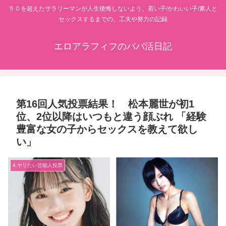
５０を超えたサラリーマンが人生後悔しないよう、若い子/かわいい子/素人と
セックスするまでの、工夫や努力の記録
エロアラフィフのパパ活日記
第16回人気投票結果！ 松本麗世が初1
位、2位以降はいつもと違う顔ぶれ 「経験
豊富な女の子からセックスを教えて欲し
い」
4.ヤリたい芸能人投票