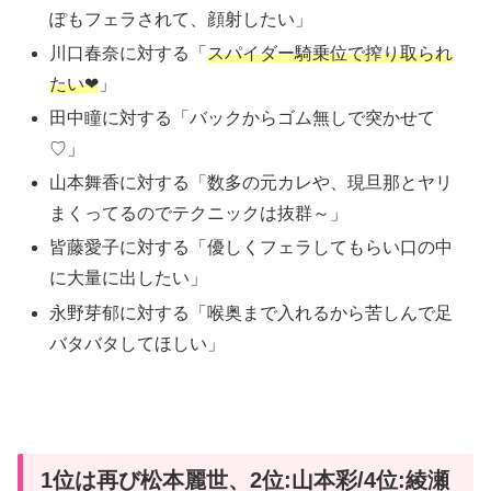
ぽもフェラされて、顔射したい」
川口春奈に対する「
スパイダー騎乗位で搾り取られ
たい❤
」
田中瞳に対する「バックからゴム無しで突かせて
♡」
山本舞香に対する「数多の元カレや、現旦那とヤリ
まくってるのでテクニックは抜群～」
皆藤愛子に対する「優しくフェラしてもらい口の中
に大量に出したい」
永野芽郁に対する「喉奥まで入れるから苦しんで足
バタバタしてほしい」
1位は再び松本麗世、2位:山本彩/4位:綾瀬