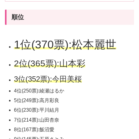
順位
1位(370票):松本麗世
2位(365票):山本彩
3位(352票):今田美桜
4位(250票):綾瀬はるか
5位(249票):高月彩良
6位(230票):平川結月
7位(214票):山田杏奈
8位(167票):飯沼愛