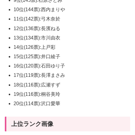
9位(145票):石原さとみ
10位(144票):西内まりや
11位(142票):弓木奈於
12位(136票):長濱ねる
13位(134票):市川由衣
14位(126票):上戸彩
15位(125票):井口綾子
16位(120票):石田ゆり子
17位(119票):長澤まさみ
18位(116票):広瀬すず
19位(116票):桐谷美玲
20位(114票):沢口愛華
上位ランク画像