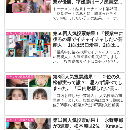
奈が優勝、準優勝は一ノ瀬美空。
(トーナメント第46回結果)
トーナメント結果トーナメント第46回、
「花見デートのあとに、間違ったテイ
で、中出ししたい子」の結果。トーナメ
ント結果サイトへのリンクはコチラ優勝
は守屋麗奈優勝した守屋麗奈、確かにか
わいいな。確かに中出ししたいな。 し
第56回人気投票結果！「授業中に
4.ヤリたい芸能人投票
たい・・・準優勝は一ノ瀬...
後ろの席でイチャイチャしたい芸
能人」 1位は沢口愛華、2位は守
屋麗奈、3位は西野七瀬
「授業中に後ろの席でイチャイチャした
い芸能人」 人気投票の期間終了しまし
た。 投票結果サイトはコチラ順位と投
票ポイント投票ポイント位について1位
(849pt):沢口愛華2位(423pt):守屋麗奈3位
(330pt):西野七瀬4位(317pt...
第8回人気投票結果！ ２位の久
4.ヤリたい芸能人投票
松郁実って誰？ 思わず調べてし
まった。 「口内射精したい芸能
人」
「口内射精したい芸能人」 人気投票の期
間終了しました。投票結果はコチラ順位1
位(108票):小松菜奈2位(107票):久松郁実3
位(106票):山本舞香4位(90票):川口春奈5位
(74票):長濱ねる6位(70票):浜辺美波7位(67
票):...
第13回人気投票結果！ 永野芽郁
4.ヤリたい芸能人投票
が3連覇、松本麗世2位 「Xmasに