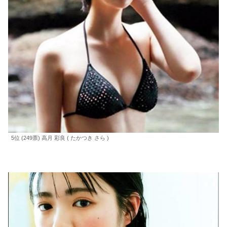
5位 (249票) 高月 彩良 ( たかつき さら )