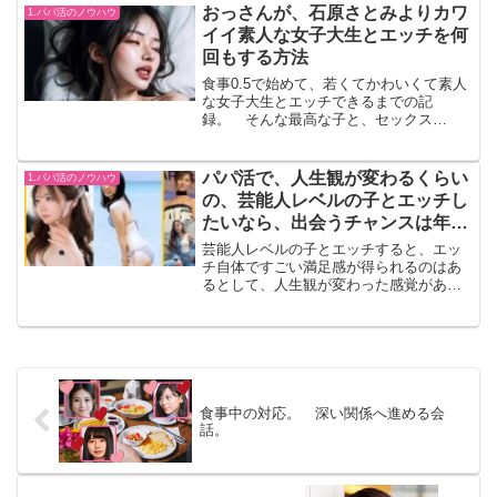
得られる快感や満足感は高い。これま
おっさんが、石原さとみよりカワ
1.パパ活のノウハウ
で、6人...
イイ素人な女子大生とエッチを何
回もする方法
食事0.5で始めて、若くてかわいくて素人
な女子大生とエッチできるまでの記
録。 そんな最高な子と、セックス
（SEX）するなんて、自分には関係ない
と思い込んでた3か月前、ネットでパパ活
ならチャンスある、という情報に触れ
パパ活で、人生観が変わるくらい
1.パパ活のノウハウ
て、色々と工夫してきた結果...
の、芸能人レベルの子とエッチし
たいなら、出会うチャンスは年２
回。夏休みはあと1カ月弱！
芸能人レベルの子とエッチすると、エッ
チ自体ですごい満足感が得られるのはあ
るとして、人生観が変わった感覚があ
る。 自信を得られて、仕事でも良い感
じになるし、職場の女の子とのやり取り
も変化したと思う上の上(芸能人レベル)と
は会いにくい現実茶飯崩...
食事中の対応。 深い関係へ進める会
話。