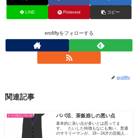
LINE
Pinterest
コピー
erofiftyをフォローする
erofifty
関連記事
パパ活、茶飯崩しの悪い点
1.パパ活のノウハウ
基本的に良い点が多いとは思ってま
す。 たいした特徴もなにも無い、普通
のサラリーマンが、18～24才の芸能人レ