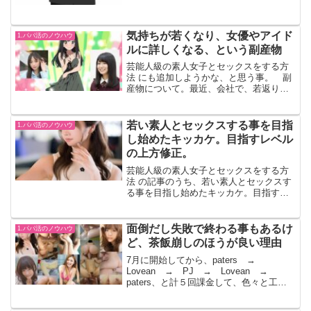
ベルの子5人と何回もセックスできた（２
人はもう別れてるけど）なんて、正直1年
ほど前の7月に開始しようと急に思い立つ
までは、あり得ない...
気持ちが若くなり、女優やアイド
1.パパ活のノウハウ
ルに詳しくなる、という副産物
芸能人級の素人女子とセックスをする方
法 にも追加しようかな、と思う事。 副
産物について。最近、会社で、若返りま
した？ と言われることが増えてき
た。 性的な部分では、２０才の頃より
勃起がサイズ面、強度面、エッチの回数
若い素人とセックスする事を目指
1.パパ活のノウハウ
面で５０才超えてから上回る...
し始めたキッカケ。目指すレベル
の上方修正。
芸能人級の素人女子とセックスをする方
法 の記事のうち、若い素人とセックスす
る事を目指し始めたキッカケ。目指すレ
ベルの上方修正について。若い素人とセ
ックスする事を目指し始めたキッカケち
ょうど1年半前、2023年夏のボーナスの使
面倒だし失敗で終わる事もあるけ
1.パパ活のノウハウ
い道をどうしよう...
ど、茶飯崩しのほうが良い理由
7月に開始してから、paters →
Lovean → PJ → Lovean →
paters、と計５回課金して、色々と工夫
してきた結果思うのは、大人前提のパパ
活よりも、大人期待のパパ活、のほうが