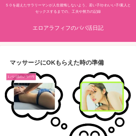
５０を超えたサラリーマンが人生後悔しないよう、若い子/かわいい子/素人と
セックスするまでの、工夫や努力の記録
エロアラフィフのパパ活日記
マッサージにOKもらえた時の準備
1.パパ活のノウハウ