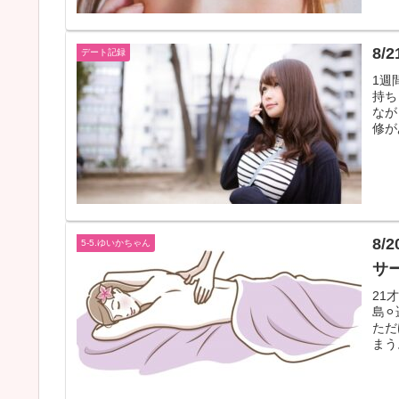
8/
デート記録
1週
持ち
なが
修が
8/
5-5.ゆいかちゃん
サ
21
島⚪
ただ
まう