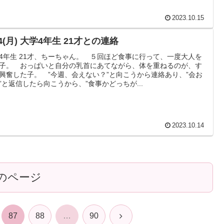
2023.10.15
14(月) 大学4年生 21才との連絡
4年生 21才、ちーちゃん。 ５回ほど食事に行って、一度大人を
子。 おっぱいと自分の乳首にあてながら、体を重ねるのが、す
興奮した子。 ”今週、会えない？”と向こうから連絡あり、”会お
”と返信したら向こうから、”食事かどっちが...
2023.10.14
のページ
次
87
88
…
90