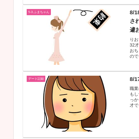
8
5-3.ふまちゃん
さ
遽
りお
32
おち
ので
8/
デート記録
職業
もし
っか
才で