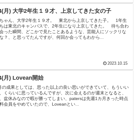
/14(月) 大学2年生１９才、上京してきた女の子
ちゃん、大学2年生１９才。 東北から上京してきた子。 1年生
ちは東北のキャンパスで、2年生になり上京してきた。 待ち合わ
会った瞬間、どこかで見たことあるような、芸能人にソックリな
な？、と思ってたんですが、何回か会ってもわから...
2023.10.15
14(月) Lovean開始
月の成果としては、思った以上の良い思いができていて、もういい
、くらいに思っているんですが、次に会えるのが週末となると、
、盆休みなので暇が勝ってしまい、patersは先週1カ月きった時点
料会員をやめていたので、Loveanとい...