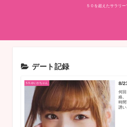
５０を超えたサラリー
デート記録
8/
5-5.ゆいかちゃん
何回
絡。
時間
誘い