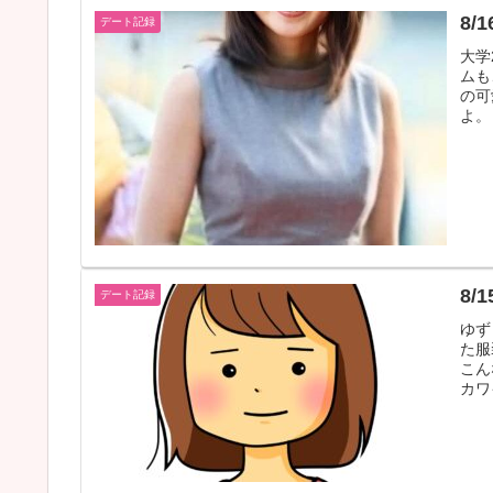
8/
デート記録
大学
ムも
の可
よ。
8/
デート記録
ゆず
た服
こん
カワ