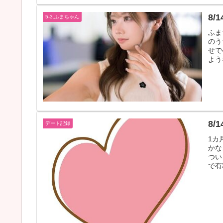
8
5-3.ふまちゃん
ふま
のう
せで
よう
8/
デート記録
1カ
かな
つい
で有