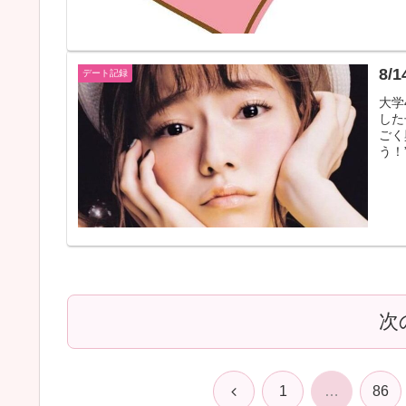
8/
デート記録
大学
した
ごく
う！
次
前
1
…
86