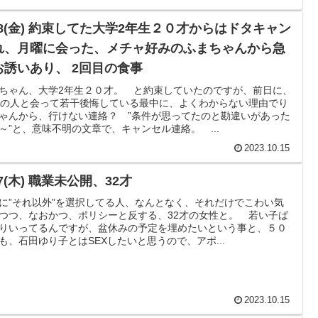
/18(金) 約束してた大学2年生２０才からはドタキャン
れ、月曜に会った、メチャ好みのふまちゃんから急
お誘いあり、 2回目の食事
ちゃん、大学2年生２０才。 と約束していたのですが、前日に、
才の人と会って若干後悔している最中に、よくわからない理由でり
ゃんから、行けない連絡？ ”条件が思ってたのと勘違いがあった
～”と、意味不明の文章で、キャンセル連絡。 ...
2023.10.15
17(木) 職業未公開、32才
に”それ以外”を選択してる人、なんとなく、それだけでこわい気
つつ、なおかつ、ポリシーと反する、32才の女性と。 若い子ば
りいってるんですが、盆休みの予定を埋めたいという事と、５０
も、石田ゆり子とはSEXしたいと思うので、アポ...
2023.10.15