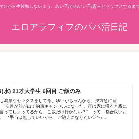
マンが人生後悔しないよう、若い子/かわいい子/素人とセックスするま
エロアラフィフのパパ活日記
23(水) 21才大学生 6回目 ご飯のみ
も濃厚なセックスをしてる、ゆいかちゃんから、夕方急に連
 ”友達が熱が出て約束キャンセルになった。夜は家に帰ると親に
言ってしまってるから、ご飯だけ行かない？” って、都合良いお
。 “手当は無しでいいから、ご馳走になりたい♡”っ...