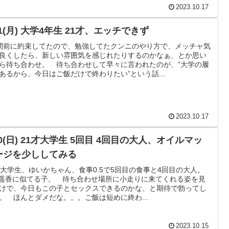
2023.10.17
21(月) 大学4年生 21才、エッチできず
間前に約束してたので、勉強してたクンニのやり方で、メッチャ気
良くしたら、新しい雰囲気を感じれたりするのかなぁ、とか思い
ら待ち合わせ。 待ち合わせして早々に言われたのが、”大学の履
あるから、今日はご飯だけで終わりたい”という話...
2023.10.17
20(日) 21才大学生 5回目 4回目の大人、オイルマッ
ージを少ししてみる
才大学生、ゆいかちゃん、食事0.5で5回目の食事と4回目の大人。
︎遥香に似てる子。 待ち合わせ場所に小走りに来てくれる姿を見
けで、今日もこの子とセックスできるのかな、と期待で勃ってし
。 ほんとダメだな。。。ご飯は短めに終わ...
2023.10.15