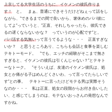
上京してる大学生活のうちに、イケメンの彼氏作りま
す！
と。 まぁ、普通にできそうだけどねぇって話をし
ながら、”できるまでの間で良いから、箸休めのパパ彼に
してよ”っていうと、”正直、それしちゃったら、彼氏でき
るの遅くならないかな？ っていうのが心配です”と。
パパ活する気無い
って言うてるような・・・ 正直すぎな
いか？ と思うところあり、こちらも会話と食事を楽しむ
テキトーモード。 ”でも、エッチの経験がそこまで無さ
すぎると、イケメンの彼氏は引くんじゃない？”とテキト
ーなトーク。 ”そういえば、友達のイケメン彼氏は、処
女とか痛がる子はめんどくさいわ、って言ってたらしいで
す”との事。 テキトーに言ったけどモテる男は実際そう
なのか・・・ 私は正直、処女の段階からお付き合いした
い、と感じてしまうのは、モテないおっさんの発想なんで
すかね。