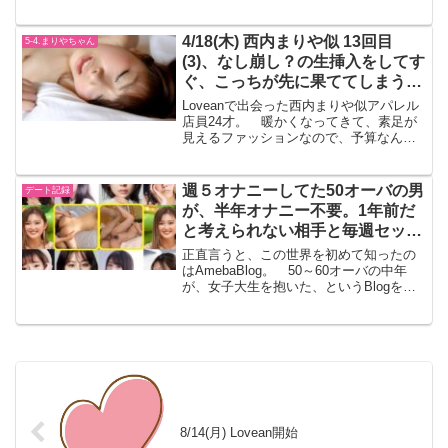
待たずにディープキス、舌を絡めて。
ネットリとキスする。 乳首とあそこも
触りながら。乳首も、あそこも、いきな
4/18(木) 西内まりや似 13回目
5-4.まりやちゃん
り触らず、周りからゆ...
(3)、なし崩し？の生挿入をしてす
ぐ、こっちが先に果ててしまう。
気持ち良すぎる。
Loveanで出会った西内まりや似アパレル
店員24才。 暖かくなってきて、素足が
見えるファッションなので、予算なんて
セコイ事を考えずに、お金をもっと持っ
てくれば良かったかと思ってしまう。す
ごい勢いで潮吹きをさせたので、気持ち
週５オナニーしてた50オーバの男
デート記録
良さそうな顔をし...
が、半年オナニー不要。1年前だ
と考えられない相手と毎週セック
スする状況。もっと早くしたかっ
正直言うと、この世界を初めて知ったの
た。
はAmebaBlog。 50～60オーバの中年
が、女子大生を抱いた、というBlogを見
て、ほんとに！？ と思いながら、Blog
を参考に始めたのがきっかけ。今抱いて
る、セックスしてる相手は、1年前だと、
妄想...
8/14(月) Lovean開始