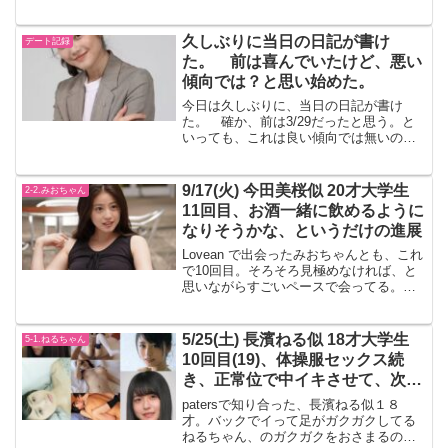
自然に入れたままトイレに行くようにし
て、定期的に確認と返信をするようにし
ている。ビックリしたのが、sayaちゃん
久しぶりに当日の日記が書け
デート記録
(出会った頃...
た。 前は喜んでいたけど、悪い
傾向では？と思い始めた。
今日は久しぶりに、当日の日記が書け
た。 確か、前は3/29だったと思う。と
いっても、これは良い傾向では無いのか
もしれない。 女の子とのアポ密度が高
いと、遅れていくのだけど、それは凄く
良いセックスライフを送ってるという事
9/17(火) 今田美桜似 20才大学生
2-2.みおちゃん
でもある。当日に欠けた...
11回目、お酒一緒に飲めるように
なりそうかな、というだけの進展
Lovean で出会ったみおちゃんとも、これ
で10回目。そろそろ見極めなければ、と
思いながらすごいペースで会ってる。普
通に喋ってるだけでも、5,000くらいは払
う価値があるかな、と思ってしまう。食
事をしながら話をしていて、１つだけ進
5/25(土) 長濱ねる似 18才大学生
5-1.ねるちゃん
展があっ...
10回目(19)、体操服セックス続
き、正常位で中イキさせて、次の
瞬間に射精
patersで知り合った、長濱ねる似１８
才。バックでイって足がガクガクしてる
ねるちゃん、のガクガクをおさまるのを