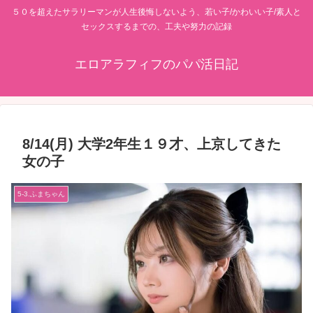
５０を超えたサラリーマンが人生後悔しないよう、若い子/かわいい子/素人と
セックスするまでの、工夫や努力の記録
エロアラフィフのパパ活日記
8/14(月) 大学2年生１９才、上京してきた
女の子
5-3.ふまちゃん