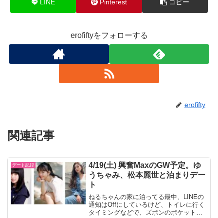
LINE
Pinterest
コピー
erofiftyをフォローする
erofifty
関連記事
4/19(土) 興奮MaxのGW予定。ゆ
デート記録
うちゃみ、松本麗世と泊まりデー
ト
ねるちゃんの家に泊ってる最中、LINEの
通知はOffにしているけど、トイレに行く
タイミングなどで、ズボンのポケットに