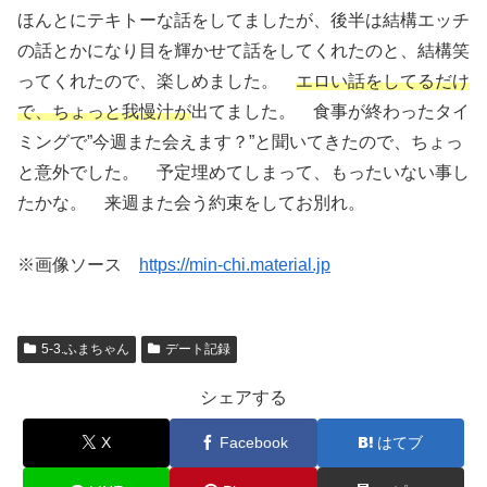
ほんとにテキトーな話をしてましたが、後半は結構エッチ
の話とかになり目を輝かせて話をしてくれたのと、結構笑
ってくれたので、楽しめました。
エロい話をしてるだけ
で、ちょっと我慢汁が
出てました。 食事が終わったタイ
ミングで”今週また会えます？”と聞いてきたので、ちょっ
と意外でした。 予定埋めてしまって、もったいない事し
たかな。 来週また会う約束をしてお別れ。
※画像ソース
https://min-chi.material.jp
5-3.ふまちゃん
デート記録
シェアする
X
Facebook
はてブ