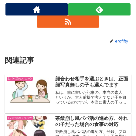
erofifty
関連記事
顔合わせ相手を選ぶときは、正面
1.パパ活のノウハウ
顔写真無しの子も選んでます
私は、前に書いた記事の、本当の素人、
というか、大人前提で考えてない子を狙
っているのですが、本当に素人の子っ
て、顔写真載せる事に抵抗を持ってる子
が多い印象です。 メチャクチャかわい
い子も、正面の顔写真を載せてない子が
茶飯崩し風パパ活の進め方、外れ
1.パパ活のノウハウ
多い気がします。 なので、...
の子だった場合の食事の対応
茶飯崩し風パパ活の進め方、登録、プロ