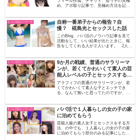
フィール作成、チャット、会う子の見極
め、アポ取り記事で、見極め方法を記載
したが、ルックス判断はチャットでは難
しく、好みにもよる部分なので、会って
みないとわからない事も多い。この記事
自称一番弟子からの報告？自
1.パパ活のノウハウ
は、会ってみて、外れだっ...
慢？ 椛島光とセックスした話
このBlog、パパ活のノウハウ記事を見て
活動をして、いい結果が出たときに、報
告をしてくれる人が２人います。 2人目
は1回だけで、その後音沙汰が無いので、
今後も連絡なさそうです。 1人目はDさ
ん、「尊敬してます。自称一番弟子で
9か月の戦績、普通のサラリーマ
1.パパ活のノウハウ
す」と言ってくれ...
ンが、若くてかわいくて素人の芸
能人レベルの子とセックスする方
法はパパ活の茶飯崩しに限る
アラフィフの普通のサラリーマンが、若
くてかわいくて素人な子とエッチでき
る、なんて無いと思ってたのですが、工
夫次第では全然あるという事がわかった
ので、その記録。 サイト別結果7月に開
始してから、paters → Lovean →
パパ活で１人暮らしの女の子の家
1.パパ活のノウハウ
PJ → L...
に泊めてもらう
芸能人級の素人女子とセックスをする方
法、の中でも、１人暮らしの女の子の家
に泊めてもらう部分のみを記事にしたも
の。それの何が嬉しいの？ という、興味