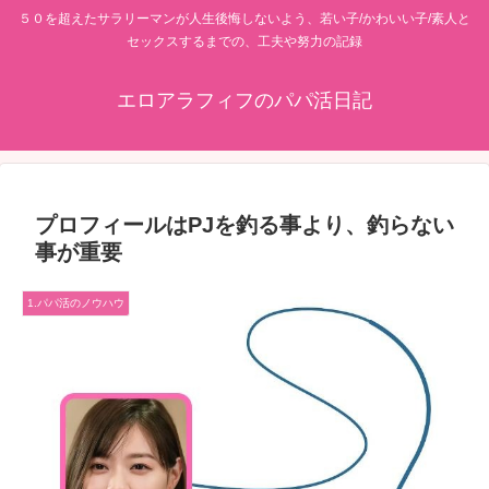
５０を超えたサラリーマンが人生後悔しないよう、若い子/かわいい子/素人と
セックスするまでの、工夫や努力の記録
エロアラフィフのパパ活日記
プロフィールはPJを釣る事より、釣らない
事が重要
1.パパ活のノウハウ