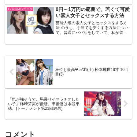
が無い人もいると思うので、そういう方
は飛ばして頂けたら、と思う。どうすれ
0円～1万円の範囲で、若くて可愛
1.パパ活のノウハウ
ば、そういう事ができる...
い素人女子とセックスする方法
芸能人級の素人女子とセックスをする方
法 のうち、手当てを安くする方法につい
て。普通にパパ活をしていて、私が普段
相手をしているような、芸能人級に可愛
くて若い子だと、平均して手当ては5万く
らいかかってもおかしくないと思ってい
る。なので、恋人風な...
座位も最高❤ 5/31(土) 松本麗世18才 10回
目(3)
「気が強そうで、馬乗りイマラチオした
い子」柿崎芽実が優勝、準優勝は水谷果
穂。(トーナメント第21回結果)
コメント