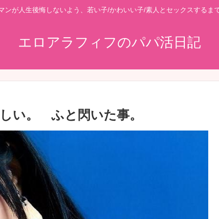
マンが人生後悔しないよう、若い子/かわいい子/素人とセックスするま
エロアラフィフのパパ活日記
ましい。 ふと閃いた事。