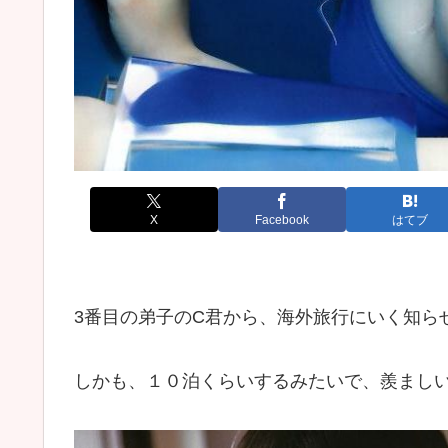
X
Facebook
はてブ
3番目の弟子のC君から、海外旅行にいく知ら
しかも、１０泊くらいするみたいで、羨まし