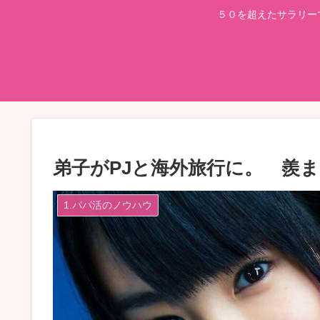
５０を超えたサラリー
弟子がPJと海外旅行に。 羨
1.パパ活のノウハウ