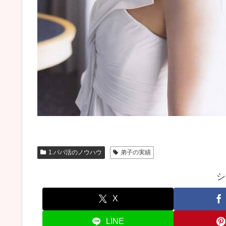
1.パパ活のノウハウ
弟子の実績
シ
X
LINE