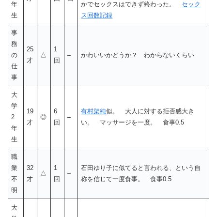
年
かでセックスはできず終わった。
セック
生
ス回数記録
事
務
25
1
の
△
–
かわいいかどうか？ わからないくらい
才
回
仕
事
大
学
19
6
有村架純
似。 大人に対する拒否感大き
2
◎
–
才
回
い。 マッサージを一度。 食事0.5
年
生
職
業
32
1
石田ゆり子に似てると言われる、という自
△
–
不
才
回
称を信じて一度食事。 食事0.5
明
大