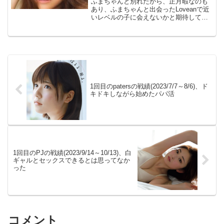
ふまちゃんと別れたから、正月暇なのも
あり、ふまちゃんと出会ったLoveanで近
いレベルの子に会えないかと期待して、2
回目加入した際の戦績。まりやちゃんに
出会ったのが最大の収穫。 西内まりや
似でメチャかわいい。スタイル良い。イ
ク時に形の良い鼻...
1回目のpatersの戦績(2023/7/7～8/6)、ド
キドキしながら始めたパパ活
1回目のPJの戦績(2023/9/14～10/13)、白
ギャルとセックスできるとは思ってなか
った
コメント