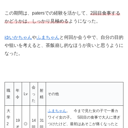
この期間は、patersでの経験を活かして、
2回目食事する
かどうかは、しっかり見極める
ようになった。
ゆいかちゃん
や
ふまちゃん
と何回か会う中で、自分の目的
や狙いを考えると、茶飯崩し的なほうが良いと思うように
なった。
会
職
年
射
Lv
っ
その他
業
令
精
た
大
ふまちゃん
。 今まで見た女の子で一番カ
学
ワイイ女の子。 5回目の食事で大人に漕ぎ
19
14
31
2
◎
つけたけど、最初はあそこが痛くなったと
才
回
回