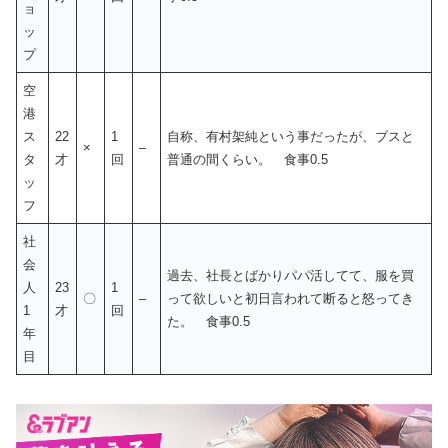
ョ
ッ
プ
空
港
ス
22
1
自称、有村架純という事だったが、ブスと
×
–
タ
才
回
普通の間くらい。 食事0.5
ッ
フ
社
会
過去、社長とばかりパパ活してて、服を買
人
23
1
〇
–
って欲しいと初日言われて断ると怒ってき
1
才
回
た。 食事0.5
年
目