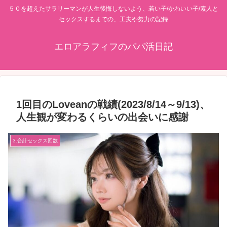
５０を超えたサラリーマンが人生後悔しないよう、若い子/かわいい子/素人と
セックスするまでの、工夫や努力の記録
エロアラフィフのパパ活日記
1回目のLoveanの戦績(2023/8/14～9/13)、
人生観が変わるくらいの出会いに感謝
3.合計セックス回数