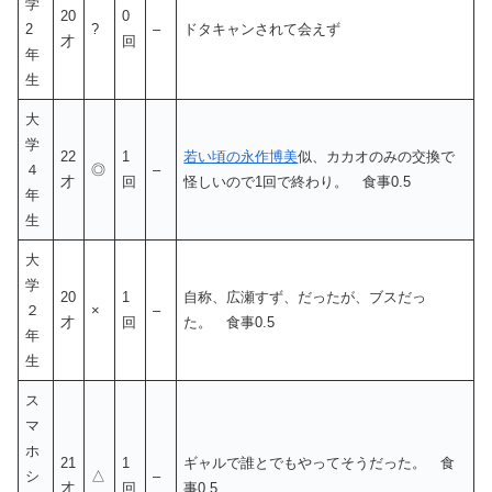
学
20
0
2
?
–
ドタキャンされて会えず
才
回
年
生
大
学
22
1
若い頃の永作博美
似、カカオのみの交換で
４
◎
–
才
回
怪しいので1回で終わり。 食事0.5
年
生
大
学
20
1
自称、広瀬すず、だったが、ブスだっ
２
×
–
才
回
た。 食事0.5
年
生
ス
マ
ホ
21
1
ギャルで誰とでもやってそうだった。 食
シ
△
–
才
回
事0.5