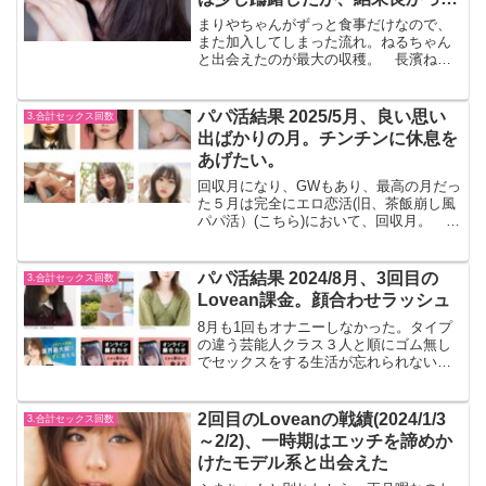
と思う
まりやちゃんがずっと食事だけなので、
また加入してしまった流れ。ねるちゃん
と出会えたのが最大の収穫。 長濱ねる
似で18才、大学に合格して即登録したと
事で出会った。 かわいくて、背は低い
(150)けど、肌がきれい、お尻プリプリで
パパ活結果 2025/5月、良い思い
3.合計セックス回数
食べたくなる。 ...
出ばかりの月。チンチンに休息を
あげたい。
回収月になり、GWもあり、最高の月だっ
た５月は完全にエロ恋活(旧、茶飯崩し風
パパ活）(こちら)において、回収月。 広
瀬すず似をイカせられなくて2万払う必要
はあったが、全体的には平均１日１回を
超える射精。松本麗世似の１８才に人生
パパ活結果 2024/8月、3回目の
3.合計セックス回数
初のフェラをし...
Lovean課金。顔合わせラッシュ
8月も1回もオナニーしなかった。タイプ
の違う芸能人クラス３人と順にゴム無し
でセックスをする生活が忘れられない
sayaちゃん、まりやちゃんが引っ越して
しまい、会うタイミング合わせられずの
月。 ねるちゃんとは2回会って、ほぼ手
2回目のLoveanの戦績(2024/1/3
3.合計セックス回数
当て無しでゴム無し...
～2/2)、一時期はエッチを諦めか
けたモデル系と出会えた