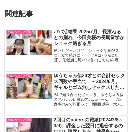
関連記事
パパ活結果 2025/7月、長濱ねる
3.合計セックス回数
との別れ、今田美桜の長期留学が
ショック過ぎる月
良い月だったけど、ショックな事が２
つ、立て続けに・・・7月はパパ恋活
(旧、茶飯崩し風パパ活）(こちら)を堪能
した月ではあったが、ショックだったこ
とが２つ。 ねるちゃんに他の女の子と
歩いてるところを見られてフラれてしま
ゆうちゃみ似20才との合計セック
3.合計セックス回数
った事と、みおちゃんが数...
ス回数や手当て ～2024/6月。
ギャルとゴム無しセックスしたい
なら。
PJで知り合ったギャル系、ゆうちゃみ似
のアパレル店員20才sayaちゃん。 7回
食事のみで頑張って、8回目以降、大人の
関係になった。 おっぱいがやや大き
い、白肌、身長が高くエロい。 意外に
エッチの経験少ない。 生でさせてくれ
2回目のpatersの戦績(2024/3/8～
3.合計セックス回数
る。 エッチの手...
3/9)、課金した翌日に退会するの
は少し躊躇したが、結果良かった