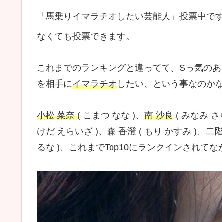
「馬乗りイマラチオしたい芸能人」投票中
なくても投票できます。
これまでのランキングと違ってて、Sっ気の
を相手に
イマラチオ
したい、という事なのか
小松 菜奈
( こまつ なな )、
南 沙良
( みなみ さ
けだ えらいざ )、森 香澄 ( もり かすみ )、二階
るな )、これまでTop10にランクインされ