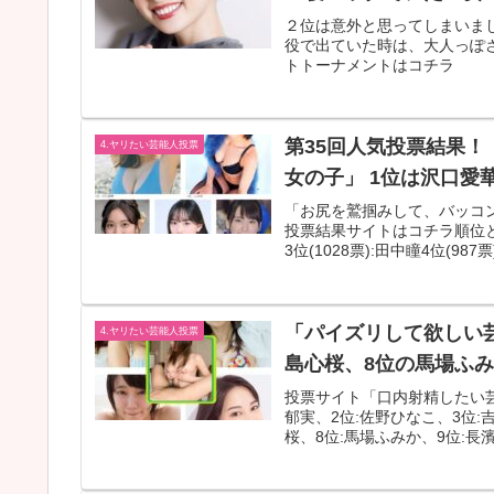
２位は意外と思ってしまいまし
役で出ていた時は、大人っぽ
トトーナメントはコチラ
第35回人気投票結果
4.ヤリたい芸能人投票
女の子」 1位は沢口愛
「お尻を鷲掴みして、バッコ
投票結果サイトはコチラ順位と投票
3位(1028票):田中瞳4位(987票
「パイズリして欲しい芸
4.ヤリたい芸能人投票
島心桜、8位の馬場ふみ
投票サイト「口内射精したい
郁実、2位:佐野ひなこ、3位:
桜、8位:馬場ふみか、9位:長濱