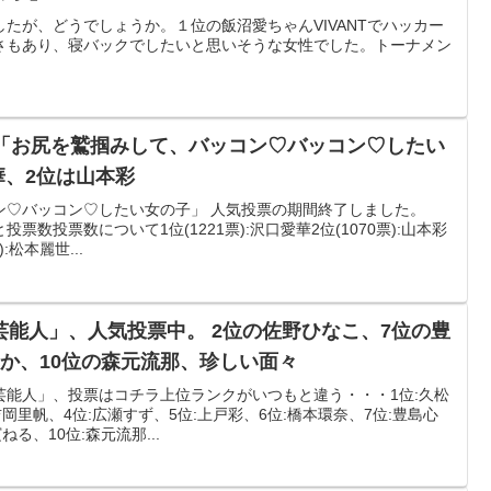
たが、どうでしょうか。１位の飯沼愛ちゃんVIVANTでハッカー
さもあり、寝バックでしたいと思いそうな女性でした。トーナメン
！「お尻を鷲掴みして、バッコン♡バッコン♡したい
華、2位は山本彩
ン♡バッコン♡したい女の子」 人気投票の期間終了しました。
数投票数について1位(1221票):沢口愛華2位(1070票):山本彩
):松本麗世...
能人」、人気投票中。 2位の佐野ひなこ、7位の豊
か、10位の森元流那、珍しい面々
芸能人」、投票はコチラ上位ランクがいつもと違う・・・1位:久松
吉岡里帆、4位:広瀬すず、5位:上戸彩、6位:橋本環奈、7位:豊島心
ねる、10位:森元流那...