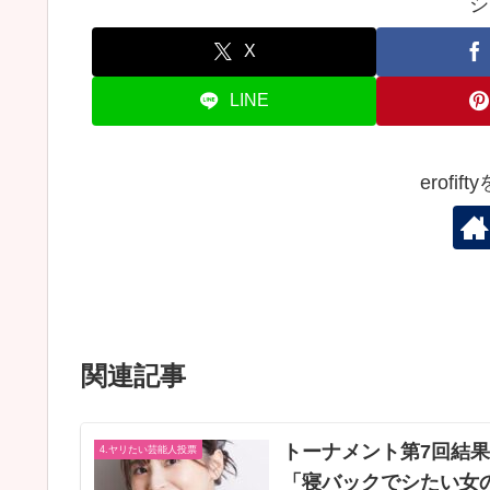
シ
X
LINE
erofi
関連記事
トーナメント第7回結
4.ヤリたい芸能人投票
「寝バックでシたい女