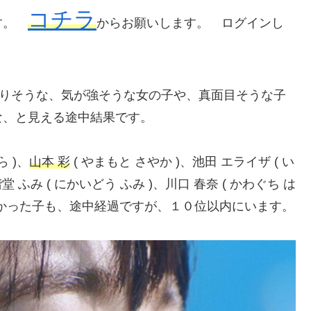
コチラ
です。
からお願いします。 ログインし
ありそうな、気が強そうな女の子や、真面目そうな子
な、と見える途中結果です。
ら )、
山本 彩
( やまもと さやか )、池田 エライザ ( い
堂 ふみ ( にかいどう ふみ )、川口 春奈 ( かわぐち は
てなかった子も、途中経過ですが、１０位以内にいます。