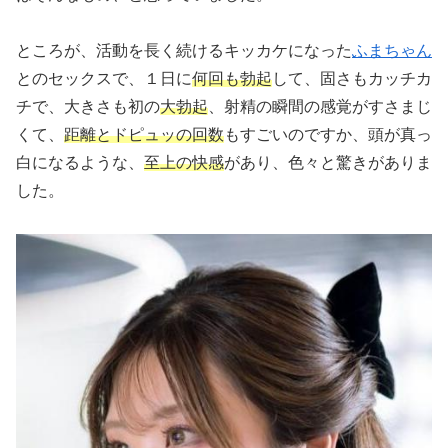
ところが、活動を長く続けるキッカケになった
ふまちゃん
とのセックスで、１日に
何回も勃起
して、固さもカッチカ
チで、大きさも初の
大勃起
、射精の瞬間の感覚がすさまじ
くて、
距離とドピュッの回数
もすごいのですか、頭が真っ
白になるような、
至上の快感
があり、色々と驚きがありま
した。