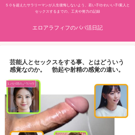
５０を超えたサラリーマンが人生後悔しないよう、若い子/かわいい子/素人と
セックスするまでの、工夫や努力の記録
エロアラフィフのパパ活日記
芸能人とセックスをする事、とはどういう
感覚なのか。 勃起や射精の感覚の違い。
1.パパ活のノウハウ