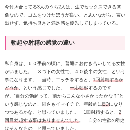
今付き合ってる3人のうち2人は、生でセックスできる関
係なので、ゴムをつけたほうが良い、と思いながら、言い
出せず、気持ち良さと満足感を優先してしまっている。
勃起や射精の感覚の違い
私自身は、５０手前の頃に、普通にお付き合いしてる女性
がいました。 ３つ下の女性で、４０後半の女性、という
事になります。 当時、エッチをすると、
1回射精するか
どうか
、という感じでした。
一応勃起
するのです
が、”自分の勃起って、前からこんな小さかったかな？”と
いう感じなのと、固さもイマイチで、年齢的に
ED
になり
つつあるかな、と思っていました。 1回射精すると、
2
回目勃起する事はありませんでした
。 自分の性欲の強さ
はそんなもの、と思っていました。