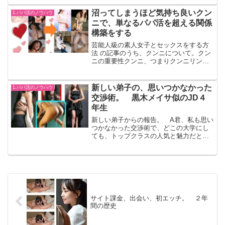
るでしょうか。吉岡里穂日本の代表的女
優で巨乳。 枕を半強要された相手の名
沼ってしまうほど気持ち良いクン
1.パパ活のノウハウ
前を公表してどうこう、とい...
ニで、単なるパパ活を超える関係
構築をする
芸能人級の素人女子とセックスをする方
法 の記事のうち、クンニについて。クン
ニの重要性クンニ、つまりクンニリング
ス。 クンニの話をする前にキスの話を
する。 キスが上手い男が好き、という
女の子は多い。 ただ、１つ理解してお
新しい弟子の、思いつかなかった
1.パパ活のノウハウ
く必要があるのは、それ...
交渉術。 黒木メイサ似のJD４
年生
新しい弟子からの報告。 A君、私も思い
つかなかった交渉術で、どこの大学にし
ても、トップクラスの人気と魅力だと思
う、というレベルの子で、茶飯の雰囲気
もあったけど生でヤったらしい。４月に
入り２週連続で、３回ずつシたとの
事。 手当ては５万と高いけ...
サイト課金、出会い、初エッチ。 ２年
間の歴史