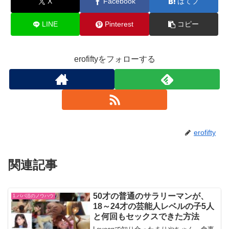
X
Facebook
はてブ
LINE
Pinterest
コピー
erofiftyをフォローする
erofifty
関連記事
50才の普通のサラリーマンが、
1.パパ活のノウハウ
18～24才の芸能人レベルの子5人
と何回もセックスできた方法