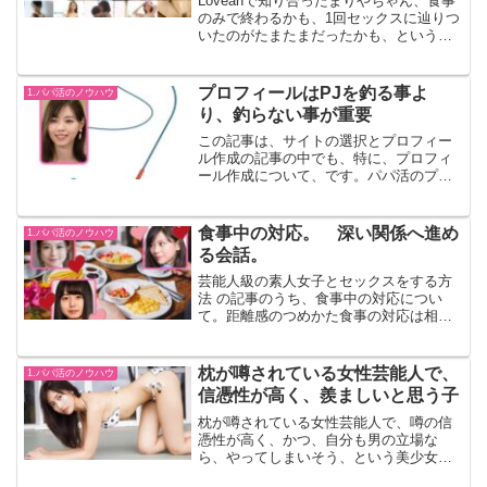
Loveanで知り合ったまりやちゃん、食事
のみで終わるかも、1回セックスに辿りつ
いたのがたまたまだったかも、という不
安が残ってたけど、2回目のセックスがで
きたので、しっかり整理して記録して、
活動後輩の参考にしてもらいたい。 私
プロフィールはPJを釣る事よ
1.パパ活のノウハウ
もP活先輩のB...
り、釣らない事が重要
この記事は、サイトの選択とプロフィー
ル作成の記事の中でも、特に、プロフィ
ール作成について、です。パパ活のプロ
フィールの書き方は、最初の関門。 す
ごく重要なポイントです。ここで、”なる
べくたくさんの女子に興味を持ってもら
食事中の対応。 深い関係へ進め
1.パパ活のノウハウ
う”事を狙う人が多いで...
る会話。
芸能人級の素人女子とセックスをする方
法 の記事のうち、食事中の対応につい
て。距離感のつめかた食事の対応は相手
の女の子に合わせることが重要。 経験
があまり無い子なら、あまりすぐにエロ
い話にしないほうが良い。 時間をかけ
枕が噂されている女性芸能人で、
1.パパ活のノウハウ
て、お互い知り合いたいと...
信憑性が高く、羨ましいと思う子
枕が噂されている女性芸能人で、噂の信
憑性が高く、かつ、自分も男の立場な
ら、やってしまいそう、という美少女ラ
ンキング等で上位の子は、どれくらいい