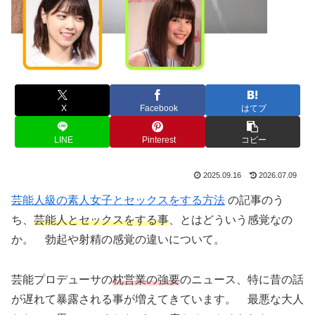
X
Facebook
はてブ
LINE
Pinterest
コピー
2025.09.16
2026.07.09
芸能人級の素人女子とセックスをする方法
の記事のう
ち、
芸能人とセックスをする事
、とはどういう感覚なの
か。 勃起や射精の感覚の違いについて。
芸能プロデューサの
枕営業の強要
のニュース、特に昔の話
が遅れて暴露される事が増えてきています。 最悪な大人